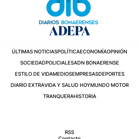
ÚLTIMAS NOTICIAS
POLÍTICA
ECONOMÍA
OPINIÓN
SOCIEDAD
POLICIALES
ADN BONAERENSE
ESTILO DE VIDA
MEDIOS
EMPRESAS
DEPORTES
DIARIO EXTRA
VIDA Y SALUD HOY
MUNDO MOTOR
TRANQUERA
HISTORIA
RSS
Contacto