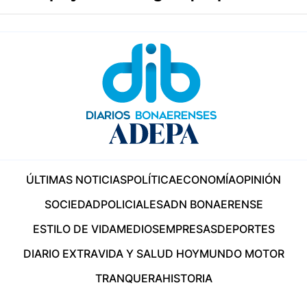
ÚLTIMAS NOTICIAS
POLÍTICA
ECONOMÍA
OPINIÓN
SOCIEDAD
POLICIALES
ADN BONAERENSE
ESTILO DE VIDA
MEDIOS
EMPRESAS
DEPORTES
DIARIO EXTRA
VIDA Y SALUD HOY
MUNDO MOTOR
TRANQUERA
HISTORIA