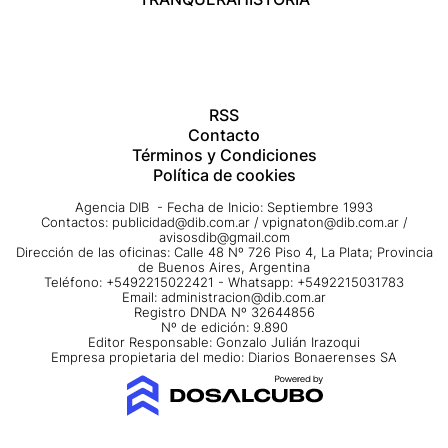
RSS
Contacto
Términos y Condiciones
Política de cookies
Agencia DIB - Fecha de Inicio: Septiembre 1993
Contactos:
publicidad@dib.com.ar
/
vpignaton@dib.com.ar
/
avisosdib@gmail.com
Dirección de las oficinas: Calle 48 Nº 726 Piso 4, La Plata; Provincia
de Buenos Aires, Argentina
Teléfono: +5492215022421 - Whatsapp: +5492215031783
Email:
administracion@dib.com.ar
Registro DNDA Nº 32644856
Nº de edición: 9.890
Editor Responsable: Gonzalo Julián Irazoqui
Empresa propietaria del medio: Diarios Bonaerenses SA