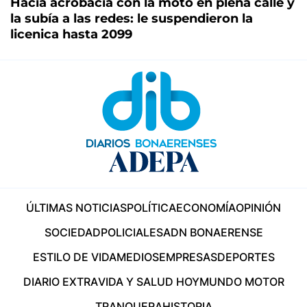
Hacía acrobacia con la moto en plena calle y
la subía a las redes: le suspendieron la
licenica hasta 2099
ÚLTIMAS NOTICIAS
POLÍTICA
ECONOMÍA
OPINIÓN
SOCIEDAD
POLICIALES
ADN BONAERENSE
ESTILO DE VIDA
MEDIOS
EMPRESAS
DEPORTES
DIARIO EXTRA
VIDA Y SALUD HOY
MUNDO MOTOR
TRANQUERA
HISTORIA