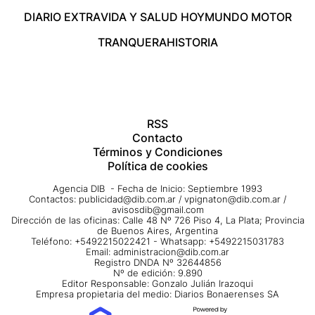
DIARIO EXTRA
VIDA Y SALUD HOY
MUNDO MOTOR
TRANQUERA
HISTORIA
RSS
Contacto
Términos y Condiciones
Política de cookies
Agencia DIB - Fecha de Inicio: Septiembre 1993
Contactos:
publicidad@dib.com.ar
/
vpignaton@dib.com.ar
/
avisosdib@gmail.com
Dirección de las oficinas: Calle 48 Nº 726 Piso 4, La Plata; Provincia
de Buenos Aires, Argentina
Teléfono: +5492215022421 - Whatsapp: +5492215031783
Email:
administracion@dib.com.ar
Registro DNDA Nº 32644856
Nº de edición: 9.890
Editor Responsable: Gonzalo Julián Irazoqui
Empresa propietaria del medio: Diarios Bonaerenses SA