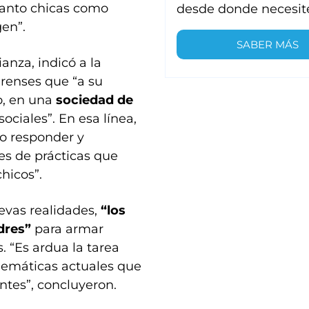
Tanto chicas como
desde donde necesit
en”.
SABER MÁS
anza, indicó a la
renses que “a su
o, en una
sociedad de
sociales”. En esa línea,
mo responder y
es de prácticas que
hicos”.
evas realidades,
“los
dres”
para armar
. “Es ardua la tarea
lemáticas actuales que
ntes”, concluyeron.