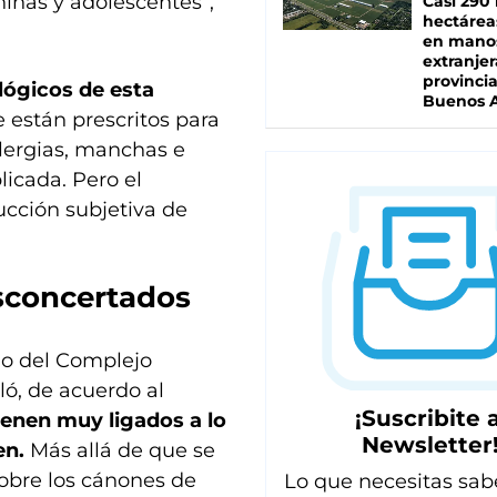
iñas y adolescentes”,
Casi 290 
hectárea
en mano
extranjer
provinci
lógicos de esta
Buenos A
están prescritos para
alergias, manchas e
licada. Pero el
rucción subjetiva de
sconcertados
rio del Complejo
ló, de acuerdo al
¡Suscribite a
ienen muy ligados a lo
Newsletter
en.
Más allá de que se
sobre los cánones de
Lo que necesitas sab