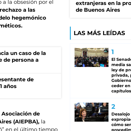
 a la obsesión por el
extranjeras en la pr
 rechazo a las
de Buenos Aires
odelo hegemónico
méticos.
LAS MÁS LEÍDAS
cia un caso de la
e de persona a
El Senad
media sa
ley de p
privada, 
esentante de
Gobierno
1 años
ceder en
capítulos
a
Asociación de
Desalojo
expropia
ires (AIEPBA),
la
cómo ser
” en el último tiempo
procedi