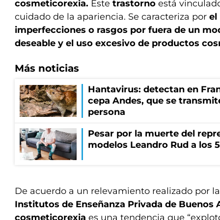
cosmeticorexia.
Este
trastorno
está vinculado
cuidado de la apariencia. Se caracteriza por
el
imperfecciones o rasgos por fuera de un m
deseable y el uso excesivo de productos cos
Más noticias
Hantavirus: detectan en Fran
cepa Andes, que se transmit
persona
Pesar por la muerte del repr
modelos Leandro Rud a los 5
De acuerdo a un relevamiento realizado por l
Institutos de Enseñanza Privada de Buenos A
cosmeticorexia
es una tendencia que “explotó