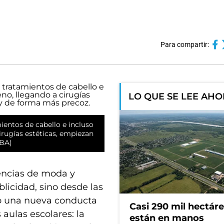
Para compartir:
LO QUE SE LEE AH
mientos de cabello e incluso
irugías estéticas, empiezan
PBA)
dencias de moda y
licidad, sino desde las
do una nueva conducta
Casi 290 mil hectár
aulas escolares: la
están en manos