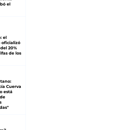
bó el
: el
oficializó
 del 20%
ifas de los
tano:
cía Cuerva
o está
 de
s
das"