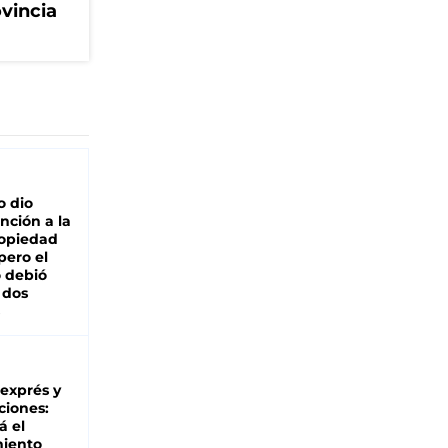
ovincia
o dio
nción a la
ropiedad
pero el
 debió
 dos
 exprés y
ciones:
á el
miento