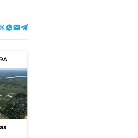
ORA
eas