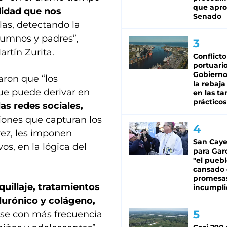
que apro
lidad que nos
Senado
las, detectando la
lumnos y padres”,
artín Zurita.
Conflicto
portuario
Gobierno 
aron que “los
la rebaja
que puede derivar en
en las tar
prácticos
as redes sociales,
ciones que capturan los
vez, les imponen
San Caye
s, en la lógica del
para Gar
"el puebl
cansado
promesa
quillaje, tratamientos
incumpli
alurónico y colágeno,
se con más frecuencia