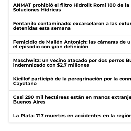
ANMAT prohibió el filtro Hidrolit Romi 100 de l
Soluciones Hídricas
Fentanilo contaminado: excarcelaron a las exf
detenidas esta semana
Femicidio de Mailén Antonich: las cámaras de u
el episodio con gran definición
Maschwitz: un vecino atacado por dos perros Bul
indemnizado con $2,7 millones
Kicillof participó de la peregrinación por la c
Cayetano
Casi 290 mil hectáreas están en manos extranje
Buenos Aires
La Plata: 717 muertes en accidentes en la regió