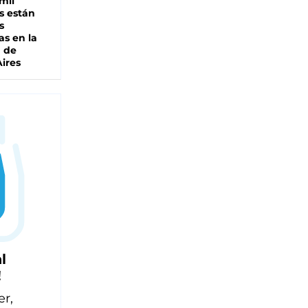
mil
s están
s
as en la
a de
ires
l
!
er,