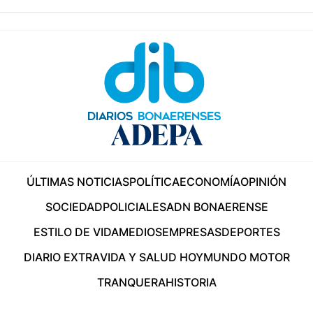
ÚLTIMAS NOTICIAS
POLÍTICA
ECONOMÍA
OPINIÓN
SOCIEDAD
POLICIALES
ADN BONAERENSE
ESTILO DE VIDA
MEDIOS
EMPRESAS
DEPORTES
DIARIO EXTRA
VIDA Y SALUD HOY
MUNDO MOTOR
TRANQUERA
HISTORIA