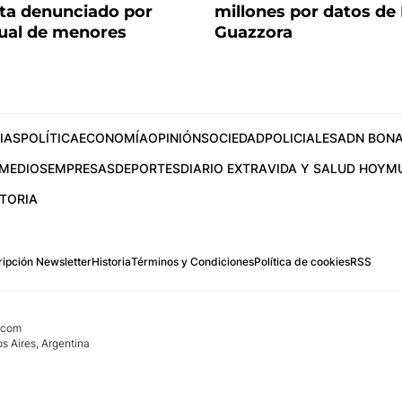
sta denunciado por
millones por datos de 
ual de menores
Guazzora
IAS
POLÍTICA
ECONOMÍA
OPINIÓN
SOCIEDAD
POLICIALES
ADN BONA
MEDIOS
EMPRESAS
DEPORTES
DIARIO EXTRA
VIDA Y SALUD HOY
M
STORIA
ipción Newsletter
Historia
Términos y Condiciones
Política de cookies
RSS
.com
os Aires, Argentina