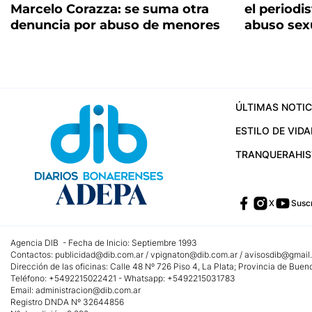
Marcelo Corazza: se suma otra
el periodi
denuncia por abuso de menores
abuso sex
ÚLTIMAS NOTIC
ESTILO DE VIDA
TRANQUERA
HI
X
Suscr
Agencia DIB - Fecha de Inicio: Septiembre 1993
Contactos:
publicidad@dib.com.ar
/
vpignaton@dib.com.ar
/
avisosdib@gmail
Dirección de las oficinas: Calle 48 Nº 726 Piso 4, La Plata; Provincia de Buen
Teléfono: +5492215022421 - Whatsapp: +5492215031783
Email:
administracion@dib.com.ar
Registro DNDA Nº 32644856