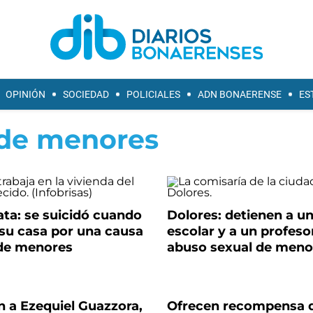
OPINIÓN
SOCIEDAD
POLICIALES
ADN BONAERENSE
ES
de menores
ata: se suicidó cuando
Dolores: detienen a un
 su casa por una causa
escolar y a un profeso
de menores
abuso sexual de meno
n a Ezequiel Guazzora,
Ofrecen recompensa 