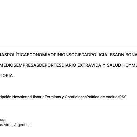
IAS
POLÍTICA
ECONOMÍA
OPINIÓN
SOCIEDAD
POLICIALES
ADN BONA
MEDIOS
EMPRESAS
DEPORTES
DIARIO EXTRA
VIDA Y SALUD HOY
M
STORIA
ipción Newsletter
Historia
Términos y Condiciones
Política de cookies
RSS
.com
os Aires, Argentina