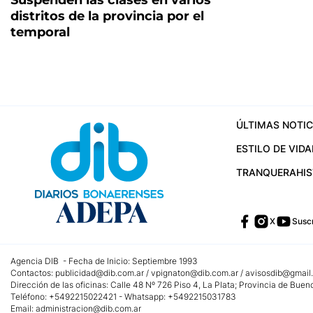
Suspenden las clases en varios
distritos de la provincia por el
temporal
ÚLTIMAS NOTIC
ESTILO DE VIDA
TRANQUERA
HI
X
Suscr
Agencia DIB - Fecha de Inicio: Septiembre 1993
Contactos:
publicidad@dib.com.ar
/
vpignaton@dib.com.ar
/
avisosdib@gmail
Dirección de las oficinas: Calle 48 Nº 726 Piso 4, La Plata; Provincia de Buen
Teléfono: +5492215022421 - Whatsapp: +5492215031783
Email:
administracion@dib.com.ar