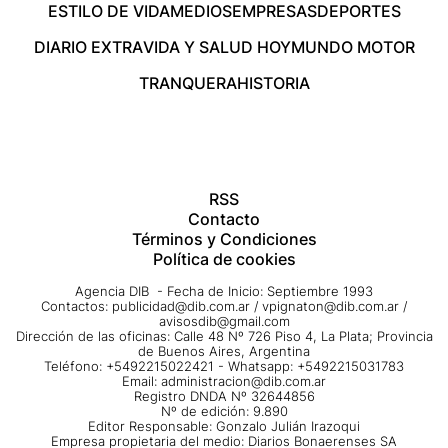
ESTILO DE VIDA
MEDIOS
EMPRESAS
DEPORTES
DIARIO EXTRA
VIDA Y SALUD HOY
MUNDO MOTOR
TRANQUERA
HISTORIA
RSS
Contacto
Términos y Condiciones
Política de cookies
Agencia DIB - Fecha de Inicio: Septiembre 1993
Contactos:
publicidad@dib.com.ar
/
vpignaton@dib.com.ar
/
avisosdib@gmail.com
Dirección de las oficinas: Calle 48 Nº 726 Piso 4, La Plata; Provincia
de Buenos Aires, Argentina
Teléfono: +5492215022421 - Whatsapp: +5492215031783
Email:
administracion@dib.com.ar
Registro DNDA Nº 32644856
Nº de edición: 9.890
Editor Responsable: Gonzalo Julián Irazoqui
Empresa propietaria del medio: Diarios Bonaerenses SA