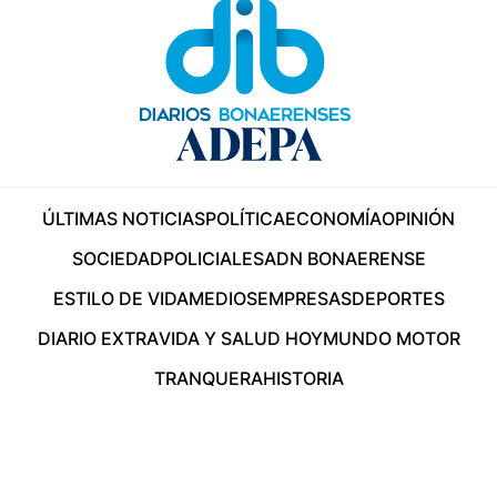
ÚLTIMAS NOTICIAS
POLÍTICA
ECONOMÍA
OPINIÓN
SOCIEDAD
POLICIALES
ADN BONAERENSE
ESTILO DE VIDA
MEDIOS
EMPRESAS
DEPORTES
DIARIO EXTRA
VIDA Y SALUD HOY
MUNDO MOTOR
TRANQUERA
HISTORIA