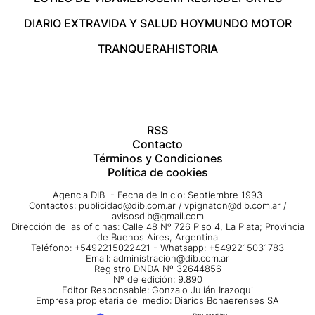
DIARIO EXTRA
VIDA Y SALUD HOY
MUNDO MOTOR
TRANQUERA
HISTORIA
RSS
Contacto
Términos y Condiciones
Política de cookies
Agencia DIB - Fecha de Inicio: Septiembre 1993
Contactos:
publicidad@dib.com.ar
/
vpignaton@dib.com.ar
/
avisosdib@gmail.com
Dirección de las oficinas: Calle 48 Nº 726 Piso 4, La Plata; Provincia
de Buenos Aires, Argentina
Teléfono: +5492215022421 - Whatsapp: +5492215031783
Email:
administracion@dib.com.ar
Registro DNDA Nº 32644856
Nº de edición: 9.890
Editor Responsable: Gonzalo Julián Irazoqui
Empresa propietaria del medio: Diarios Bonaerenses SA