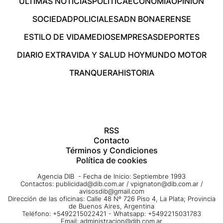
ÚLTIMAS NOTICIAS
POLÍTICA
ECONOMÍA
OPINIÓN
SOCIEDAD
POLICIALES
ADN BONAERENSE
ESTILO DE VIDA
MEDIOS
EMPRESAS
DEPORTES
DIARIO EXTRA
VIDA Y SALUD HOY
MUNDO MOTOR
TRANQUERA
HISTORIA
RSS
Contacto
Términos y Condiciones
Política de cookies
Agencia DIB - Fecha de Inicio: Septiembre 1993
Contactos:
publicidad@dib.com.ar
/
vpignaton@dib.com.ar
/
avisosdib@gmail.com
Dirección de las oficinas: Calle 48 Nº 726 Piso 4, La Plata; Provincia
de Buenos Aires, Argentina
Teléfono: +5492215022421 - Whatsapp: +5492215031783
Email:
administracion@dib.com.ar