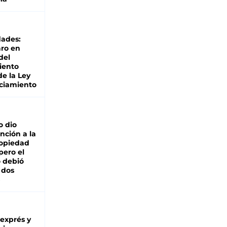
dades:
ro en
del
iento
de la Ley
ciamiento
o dio
nción a la
ropiedad
pero el
 debió
 dos
 exprés y