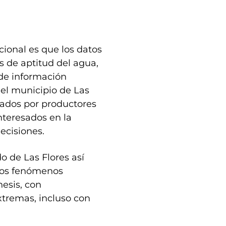
ional es que los datos
 de aptitud del agua,
de información
 el municipio de Las
izados por productores
nteresados en la
ecisiones.
o de Las Flores así
ntos fenómenos
esis, con
xtremas, incluso con