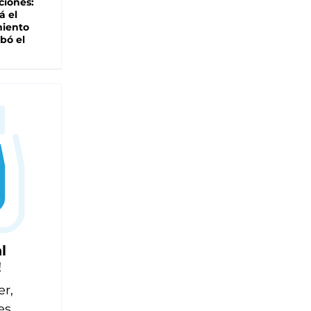
ciones:
á el
miento
bó el
l
!
er,
es