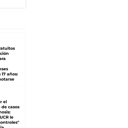
atuitos
ción
ara
nses
 17 años:
otarse
r el
 de casos
nosis:
 UCR le
ontroles"
ia