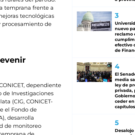
ta temprana frente a
mejoras tecnológicas
Universi
 y procesamiento de
nuevo pa
reclamo 
cumplim
efectivo 
de Finan
revenir
El Senad
media sa
l CONICET, dependiente
ley de p
privada, 
o de Investigaciones
Gobierno
lata (CIG, CONICET-
ceder en
capítulos
e el Fondo de
), desarrolla
ed de monitoreo
Desalojo
a temprana de