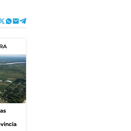
ORA
eas
ovincia