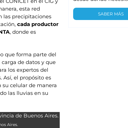
del CONICET en el CIG y
manera, esta red
SABER MÁS
n las precipitaciones
tación,
cada productor
INTA
, donde es
po que forma parte del
a carga de datos y que
ra los expertos del
 Así, el propósito es
n su celular de manera
o las lluvias en su
os Aires.