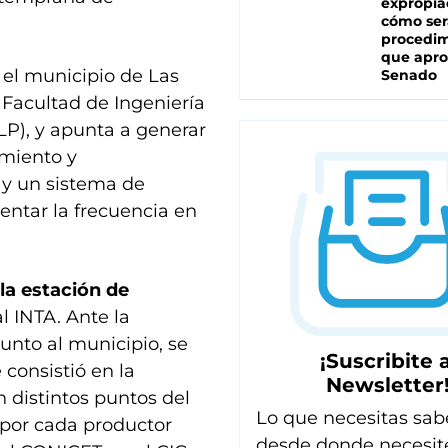
expropia
cómo ser
procedi
que apro
n el municipio de Las
Senado
a Facultad de Ingeniería
LP), y apunta a generar
amiento y
 y un sistema de
ntar la frecuencia en
la estación de
l INTA. Ante la
unto al municipio, se
¡Suscribite a
 consistió en la
Newsletter
 distintos puntos del
Lo que necesitas sab
por cada productor
desde donde necesit