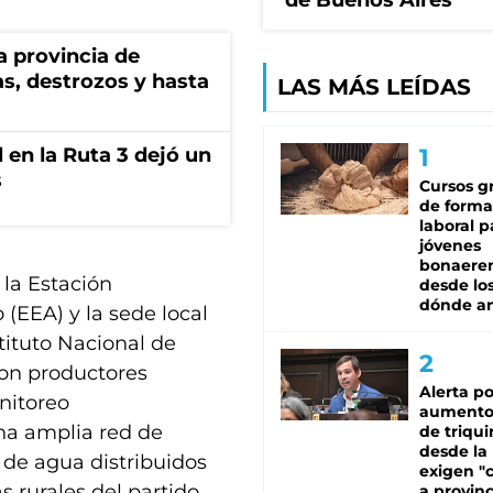
de Buenos Aires
a provincia de
s, destrozos y hasta
LAS MÁS LEÍDAS
 en la Ruta 3 dejó un
s
Cursos gr
de forma
laboral p
jóvenes
bonaere
 la Estación
desde los
dónde an
(EEA) y la sede local
tituto Nacional de
con productores
Alerta po
nitoreo
aumento
na amplia red de
de triqui
desde la
 de agua distribuidos
exigen "c
 rurales del partido.
a provinc