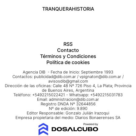
TRANQUERA
HISTORIA
RSS
Contacto
Términos y Condiciones
Política de cookies
Agencia DIB - Fecha de Inicio: Septiembre 1993
Contactos:
publicidad@dib.com.ar
/
vpignaton@dib.com.ar
/
avisosdib@gmail.com
Dirección de las oficinas: Calle 48 Nº 726 Piso 4, La Plata; Provincia
de Buenos Aires, Argentina
Teléfono: +5492215022421 - Whatsapp: +5492215031783
Email:
administracion@dib.com.ar
Registro DNDA Nº 32644856
Nº de edición: 9.890
Editor Responsable: Gonzalo Julián Irazoqui
Empresa propietaria del medio: Diarios Bonaerenses SA