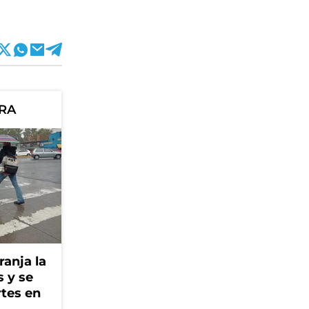
ORA
ranja la
s y se
rtes en