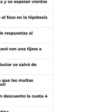
as y se esperan vientos
el foco en la hipótesis
de respuestas al
tacó con una tijera a
ductor se salvó de
 que las multas
cir
n descuento la cuota 4
ntina