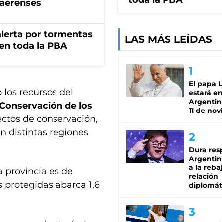
toda la PBA
naerenses
 alerta por tormentas
LAS MÁS LEÍDAS
 en toda la PBA
El papa 
 los recursos del
estará en
Argentina
 Conservación de los
11 de no
ectos de conservación,
n distintas regiones
Dura res
Argentina
a la reba
a provincia es de
relación
s protegidas abarca 1,6
diplomát