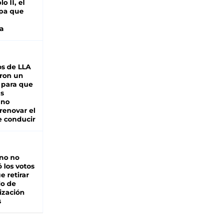
o II, el
pa que
a
s de LLA
ron un
 para que
as
 no
renovar el
e conducir
rno no
 los votos
e retirar
lo de
ización
s