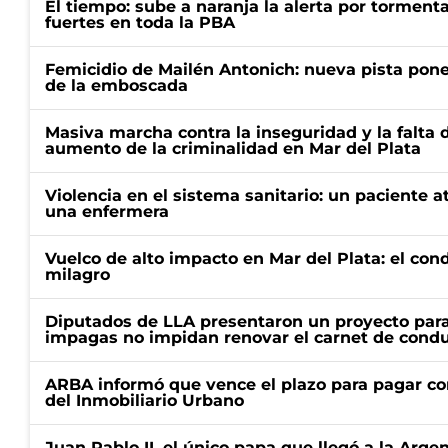
El tiempo: sube a naranja la alerta por torment
fuertes en toda la PBA
Femicidio de Mailén Antonich: nueva pista pone 
de la emboscada
Masiva marcha contra la inseguridad y la falta 
aumento de la criminalidad en Mar del Plata
Violencia en el sistema sanitario: un paciente a
una enfermera
Vuelco de alto impacto en Mar del Plata: el con
milagro
Diputados de LLA presentaron un proyecto para
impagas no impidan renovar el carnet de condu
ARBA informó que vence el plazo para pagar co
del Inmobiliario Urbano
Juan Pablo II, el único papa que llegó a la Arge