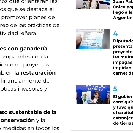
cos que orientarán las
Juan Pabl
único pa
los que se destaca el
llegó a la
de promover planes de
Argentin
reo de las prácticas de
tividad leñera.
Diputado
presenta
es con ganadería
proyecto
compatibles con la
las mult
impagas
iento de proyectos
impidan 
mbién
la restauración
carnet d
 financiamiento de
óticas invasoras y
El gobie
consiguió
y tuvo qu
so sustentable de la
el capítu
extranjer
 conservación
y la
de tierra
 medidas en todos los