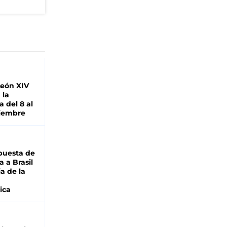
León XIV
 la
 del 8 al
viembre
puesta de
 a Brasil
ja de la
ica