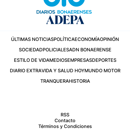
ÚLTIMAS NOTICIAS
POLÍTICA
ECONOMÍA
OPINIÓN
SOCIEDAD
POLICIALES
ADN BONAERENSE
ESTILO DE VIDA
MEDIOS
EMPRESAS
DEPORTES
DIARIO EXTRA
VIDA Y SALUD HOY
MUNDO MOTOR
TRANQUERA
HISTORIA
RSS
Contacto
Términos y Condiciones