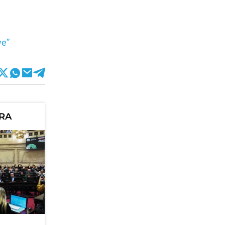
ve”
ORA