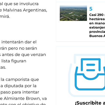
al que se involucra
e Malvinas Argentinas,
Casi 290 
mirá.
hectárea
en mano
extranjer
provinci
Buenos A
intentarán dar el
larán pero no serán
os antes de que venzan
lista figuran
as.
, la camporista que
a diputada por la
 paso para intentar
 de Almirante Brown, va
¡Suscribite a
nte con el objetivo de