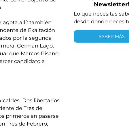
Newsletter
.
Lo que necesitas sab
desde donde necesit
e agota allí: también
endente de Exaltación
SABER MÁS
tados por la segunda
 primera, Germán Lago,
gual que Marcos Pisano,
tercer candidato a
caldes. Dos libertarios
dente de Tres de
los primeros en pasarse
en Tres de Febrero;