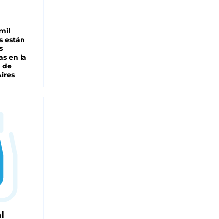
mil
s están
s
as en la
a de
ires
l