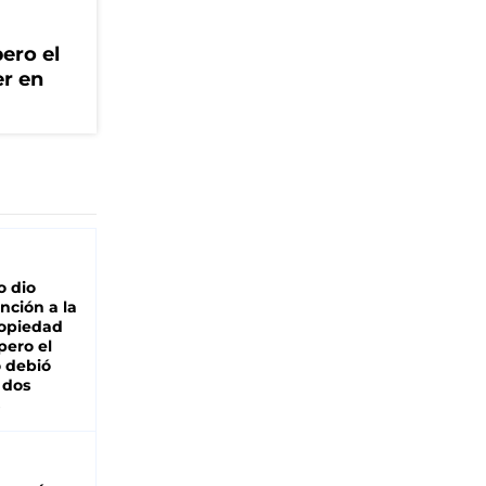
ero el
er en
o dio
nción a la
ropiedad
pero el
 debió
 dos