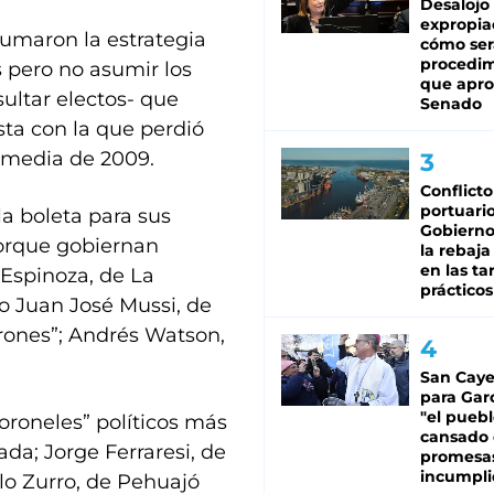
Desalojo
expropia
humaron la estrategia
cómo ser
procedi
s pero no asumir los
que apro
sultar electos- que
Senado
ista con la que perdió
ermedia de 2009.
Conflicto
portuario
la boleta para sus
Gobierno 
porque gobiernan
la rebaja
en las tar
Espinoza, de La
prácticos
ico Juan José Mussi, de
arones”; Andrés Watson,
San Caye
para Gar
"el puebl
coroneles” políticos más
cansado
ada; Jorge Ferraresi, de
promesa
incumpli
lo Zurro, de Pehuajó