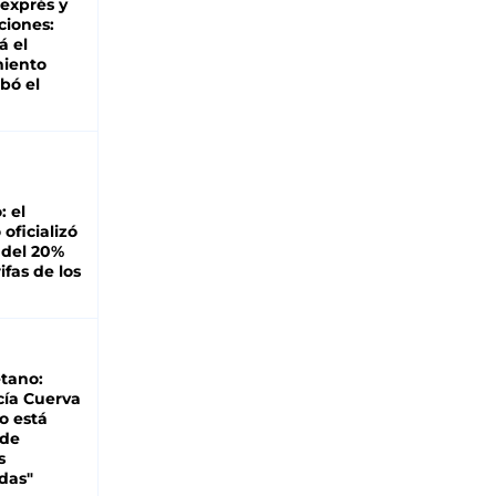
 exprés y
ciones:
á el
miento
bó el
: el
oficializó
 del 20%
ifas de los
tano:
cía Cuerva
o está
 de
s
das"