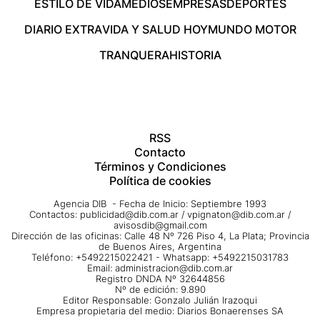
ESTILO DE VIDA
MEDIOS
EMPRESAS
DEPORTES
DIARIO EXTRA
VIDA Y SALUD HOY
MUNDO MOTOR
TRANQUERA
HISTORIA
RSS
Contacto
Términos y Condiciones
Política de cookies
Agencia DIB - Fecha de Inicio: Septiembre 1993
Contactos:
publicidad@dib.com.ar
/
vpignaton@dib.com.ar
/
avisosdib@gmail.com
Dirección de las oficinas: Calle 48 Nº 726 Piso 4, La Plata; Provincia
de Buenos Aires, Argentina
Teléfono: +5492215022421 - Whatsapp: +5492215031783
Email:
administracion@dib.com.ar
Registro DNDA Nº 32644856
Nº de edición: 9.890
Editor Responsable: Gonzalo Julián Irazoqui
Empresa propietaria del medio: Diarios Bonaerenses SA