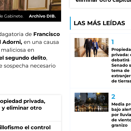
eliminar otro capítu
de Gabinete.
Archivo DIB.
LAS MÁS LEÍDAS
dagatoria de
Francisco
l Adorni,
en una causa
Propied
 maliciosa en
privada:
el segundo delito
,
debatirá 
Senado s
de sospecha necesario
tema de 
extranjer
de tierra
ropiedad privada,
Media pr
 y eliminar otro
bajo aler
por lluvi
de viento
granizo
illofismo el control