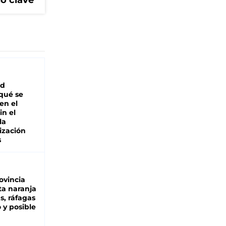
lo clave
ad
 qué se
en el
in el
la
ización
s
ovincia
ta naranja
as, ráfagas
 y posible