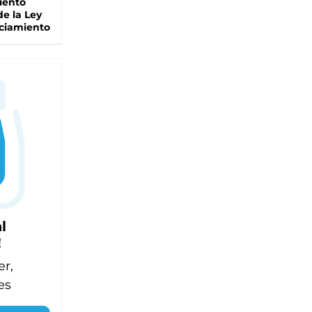
iento
de la Ley
ciamiento
l
!
er,
es