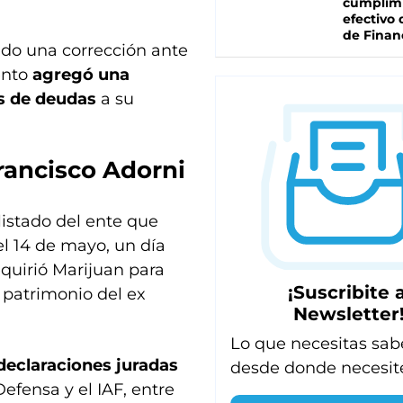
cumplim
efectivo 
de Finan
ado una corrección ante
ento
agregó una
es de deudas
a su
rancisco Adorni
listado del ente que
el 14 de mayo, un día
quirió Marijuan para
¡Suscribite a
 patrimonio del ex
Newsletter
Lo que necesitas sab
declaraciones juradas
desde donde necesit
efensa y el IAF, entre