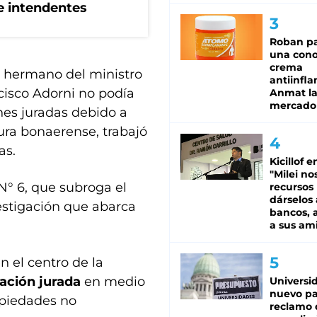
de intendentes
Roban pa
una cono
crema
el hermano del ministro
antiinfla
cisco Adorni no podía
Anmat la 
mercado
nes juradas debido a
ura bonaerense, trabajó
as.
Kicillof e
"Milei no
 N° 6, que subroga el
recursos
dárselos 
estigación que abarca
bancos, a
a sus am
n el centro de la
ación jurada
en medio
Universi
nuevo pa
opiedades no
reclamo 