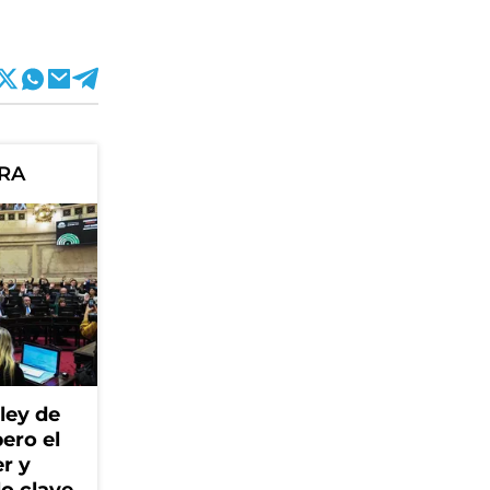
ORA
ley de
ero el
r y