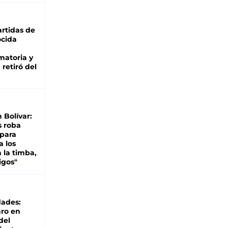
rtidas de
cida
matoria y
retiró del
n Bolívar:
s roba
 para
a los
 la timba,
igos"
dades:
ro en
del