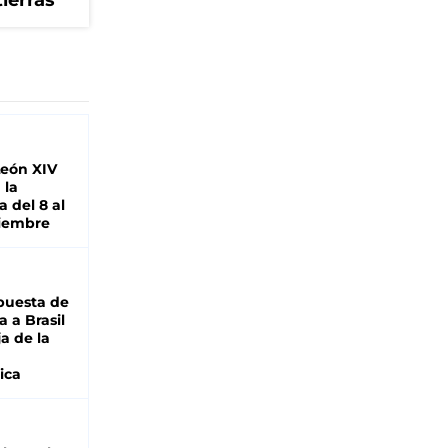
tierras
León XIV
 la
 del 8 al
viembre
puesta de
 a Brasil
ja de la
ica