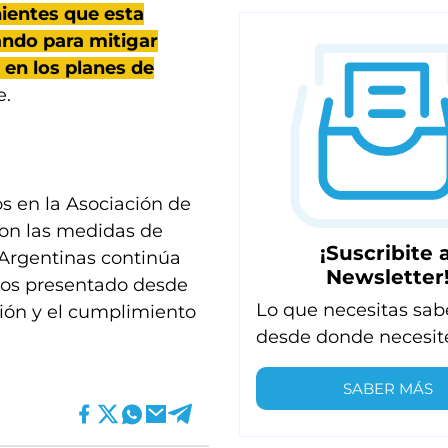
ientes que esta
ando para mitigar
 en los planes de
e.
os en la Asociación de
ron las medidas de
¡Suscribite a
 Argentinas continúa
Newsletter
mos presentado desde
Lo que necesitas sab
ción y el cumplimiento
desde donde necesit
SABER MÁS