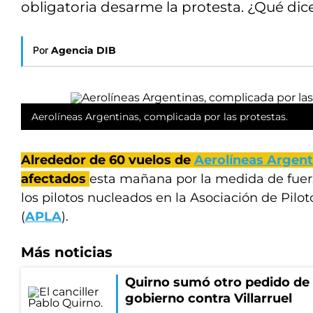
obligatoria desarme la protesta. ¿Qué dic
Por
Agencia DIB
Aerolíneas Argentinas, complicada por las protestas.
Alrededor de 60 vuelos de
Aerolíneas Argent
afectados
esta mañana por la medida de fuer
los pilotos nucleados en la Asociación de Pilo
(
APLA
).
Más noticias
Quirno sumó otro pedido de 
gobierno contra Villarruel