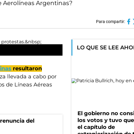
e Aerolíneas Argentinas?
Para compartir:
LO QUE SE LEE AH
inas
resultaron
za llevada a cabo por
tos de Líneas Aéreas
El gobierno no cons
los votos y tuvo que 
renuncia del
el capítulo de