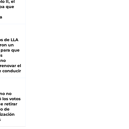
o II, el
pa que
a
s de LLA
ron un
 para que
as
 no
renovar el
e conducir
rno no
 los votos
e retirar
lo de
ización
s