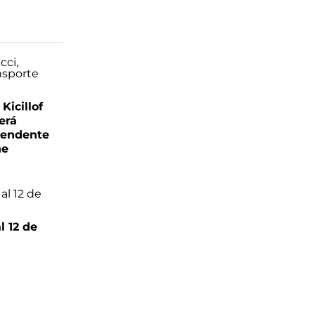
Kicillof
erá
tendente
ne
l 12 de
6