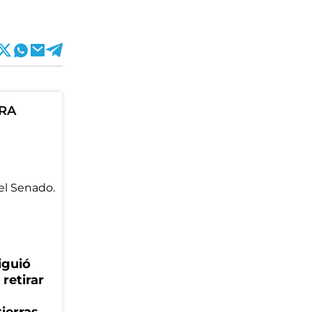
ORA
iguió
retirar