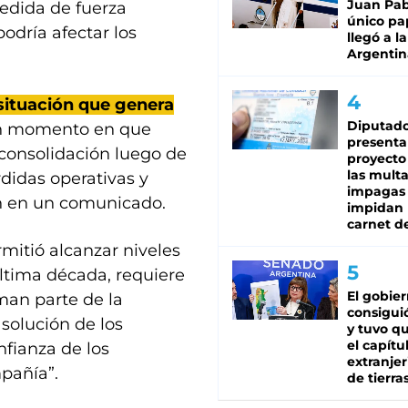
Juan Pabl
dida de fuerza
único pa
odría afectar los
llegó a la
Argentin
ituación que genera
Diputado
un momento en que
presenta
 consolidación luego de
proyecto
las mult
didas operativas y
impagas
on en un comunicado.
impidan 
carnet d
mitió alcanzar niveles
última década, requiere
El gobie
man parte de la
consiguió
solución de los
y tuvo qu
el capítu
nfianza de los
extranjer
mpañía”.
de tierra