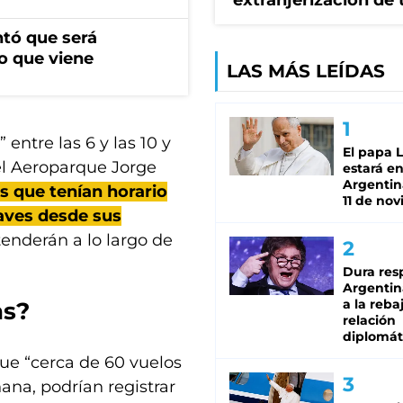
extranjerización de 
ntó que será
o que viene
LAS MÁS LEÍDAS
entre las 6 y las 10 y
El papa 
l Aeroparque Jorge
estará en
Argentina
os que tenían horario
11 de no
naves desde sus
tenderán a lo largo de
Dura res
Argentina
a la reba
as?
relación
diplomát
ue “cerca de 60 vuelos
ana, podrían registrar