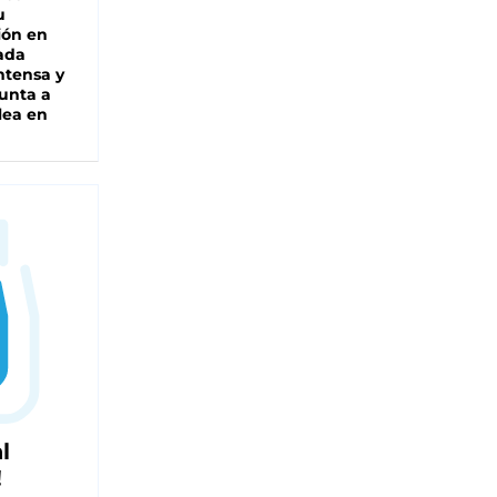
u
ión en
ada
intensa y
unta a
lea en
l
!