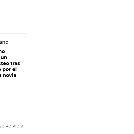
no
 un
teo tras
o por el
u novia