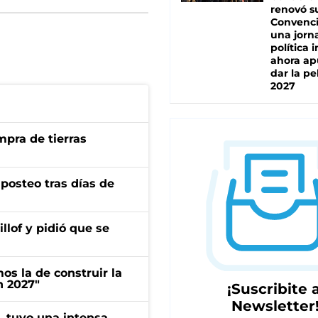
renovó s
Convenc
una jorn
política 
ahora ap
dar la pe
2027
mpra de tierras
osteo tras días de
llof y pidió que se
s la de construir la
n 2027"
¡Suscribite a
Newsletter
a, tuvo una intensa