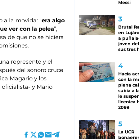
Messi
o a la movida: “
era algo
Brutal fe
ue ver con la pelea
”,
en Luján
sa de que no se hiciera
a puñala
joven de
comisiones.
sus tres 
 una represente y el
spués del sonoro cruce
Hacía ac
ica Magario y los
con la m
plena cal
oficialista- y Mario
subía a l
le suspe
licenica 
2099
La UCR
bonaere