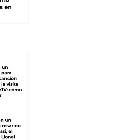
erno
s en
n un
 para
 canción
 la visita
XIV: cómo
r
en un
 rosarino
si, el
 Lionel