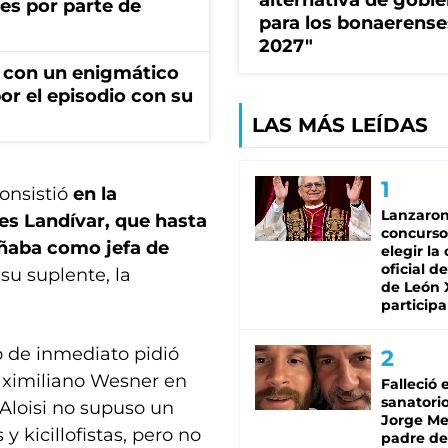
alternativa de gobi
es por parte de
para los bonaerense
2027"
 con un enigmático
por el episodio con su
LAS MÁS LEÍDAS
onsistió
en la
Lanzaro
es Landívar, que hasta
concurso
ñaba como jefa de
elegir la
oficial de
 su suplente, la
de León 
participa
 de inmediato pidió
 Maximiliano Wesner en
Falleció 
sanatorio
Aloisi no supuso un
Jorge Mes
y kicillofistas, pero no
padre de