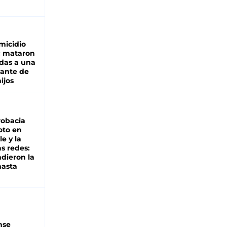
micidio
: mataron
das a una
lante de
hijos
robacia
oto en
le y la
as redes:
ndieron la
hasta
nse