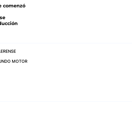
e comenzó
 se
oducción
ERENSE
UNDO MOTOR