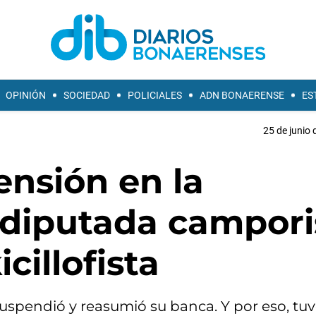
OPINIÓN
SOCIEDAD
POLICIALES
ADN BONAERENSE
ES
25 de junio 
ensión en la
 diputada campori
cillofista
suspendió y reasumió su banca. Y por eso, tu