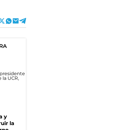
ORA
a y
uir la