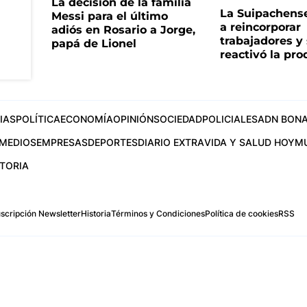
La decisión de la familia
La Suipachens
Messi para el último
a reincorporar
adiós en Rosario a Jorge,
trabajadores y
papá de Lionel
reactivó la pr
IAS
POLÍTICA
ECONOMÍA
OPINIÓN
SOCIEDAD
POLICIALES
ADN BONA
MEDIOS
EMPRESAS
DEPORTES
DIARIO EXTRA
VIDA Y SALUD HOY
M
STORIA
scripción Newsletter
Historia
Términos y Condiciones
Política de cookies
RSS
.com
os Aires, Argentina