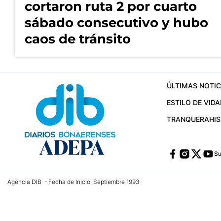
cortaron ruta 2 por cuarto
sábado consecutivo y hubo
caos de tránsito
ÚLTIMAS NOTIC
ESTILO DE VIDA
TRANQUERA
HI
Su
Agencia DIB - Fecha de Inicio: Septiembre 1993
Contactos:
publicidad@dib.com.ar
/
vpignaton@dib.com.ar
/
avisosdib@gmail
Dirección de las oficinas: Calle 48 Nº 726 Piso 4, La Plata; Provincia de Buen
Teléfono: +5492215022421 - Whatsapp: +5492215031783
Email:
administracion@dib.com.ar