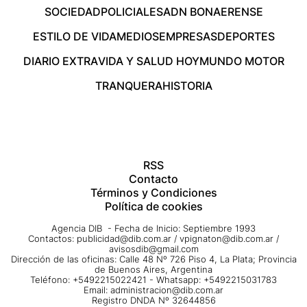
SOCIEDAD
POLICIALES
ADN BONAERENSE
ESTILO DE VIDA
MEDIOS
EMPRESAS
DEPORTES
DIARIO EXTRA
VIDA Y SALUD HOY
MUNDO MOTOR
TRANQUERA
HISTORIA
RSS
Contacto
Términos y Condiciones
Política de cookies
Agencia DIB - Fecha de Inicio: Septiembre 1993
Contactos:
publicidad@dib.com.ar
/
vpignaton@dib.com.ar
/
avisosdib@gmail.com
Dirección de las oficinas: Calle 48 Nº 726 Piso 4, La Plata; Provincia
de Buenos Aires, Argentina
Teléfono: +5492215022421 - Whatsapp: +5492215031783
Email:
administracion@dib.com.ar
Registro DNDA Nº 32644856