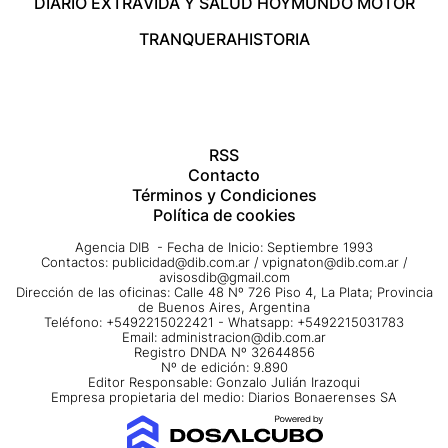
DIARIO EXTRA
VIDA Y SALUD HOY
MUNDO MOTOR
TRANQUERA
HISTORIA
RSS
Contacto
Términos y Condiciones
Política de cookies
Agencia DIB - Fecha de Inicio: Septiembre 1993
Contactos:
publicidad@dib.com.ar
/
vpignaton@dib.com.ar
/
avisosdib@gmail.com
Dirección de las oficinas: Calle 48 Nº 726 Piso 4, La Plata; Provincia
de Buenos Aires, Argentina
Teléfono: +5492215022421 - Whatsapp: +5492215031783
Email:
administracion@dib.com.ar
Registro DNDA Nº 32644856
Nº de edición: 9.890
Editor Responsable: Gonzalo Julián Irazoqui
Empresa propietaria del medio: Diarios Bonaerenses SA