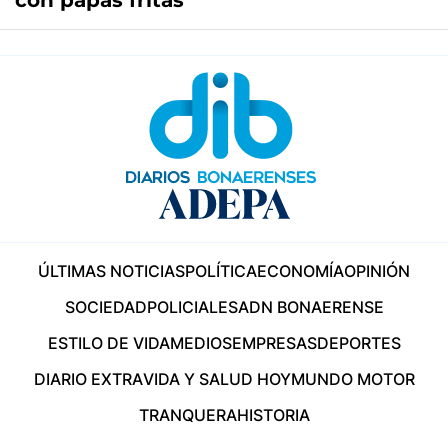
con papas fritas
ÚLTIMAS NOTICIAS
POLÍTICA
ECONOMÍA
OPINIÓN
SOCIEDAD
POLICIALES
ADN BONAERENSE
ESTILO DE VIDA
MEDIOS
EMPRESAS
DEPORTES
DIARIO EXTRA
VIDA Y SALUD HOY
MUNDO MOTOR
TRANQUERA
HISTORIA