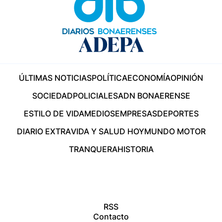
ÚLTIMAS NOTICIAS
POLÍTICA
ECONOMÍA
OPINIÓN
SOCIEDAD
POLICIALES
ADN BONAERENSE
ESTILO DE VIDA
MEDIOS
EMPRESAS
DEPORTES
DIARIO EXTRA
VIDA Y SALUD HOY
MUNDO MOTOR
TRANQUERA
HISTORIA
RSS
Contacto