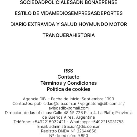
SOCIEDAD
POLICIALES
ADN BONAERENSE
ESTILO DE VIDA
MEDIOS
EMPRESAS
DEPORTES
DIARIO EXTRA
VIDA Y SALUD HOY
MUNDO MOTOR
TRANQUERA
HISTORIA
RSS
Contacto
Términos y Condiciones
Política de cookies
Agencia DIB - Fecha de Inicio: Septiembre 1993
Contactos:
publicidad@dib.com.ar
/
vpignaton@dib.com.ar
/
avisosdib@gmail.com
Dirección de las oficinas: Calle 48 Nº 726 Piso 4, La Plata; Provincia
de Buenos Aires, Argentina
Teléfono: +5492215022421 - Whatsapp: +5492215031783
Email:
administracion@dib.com.ar
Registro DNDA Nº 32644856
Nº de edición: 9.890