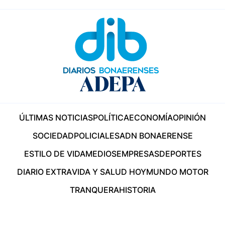
ÚLTIMAS NOTICIAS
POLÍTICA
ECONOMÍA
OPINIÓN
SOCIEDAD
POLICIALES
ADN BONAERENSE
ESTILO DE VIDA
MEDIOS
EMPRESAS
DEPORTES
DIARIO EXTRA
VIDA Y SALUD HOY
MUNDO MOTOR
TRANQUERA
HISTORIA