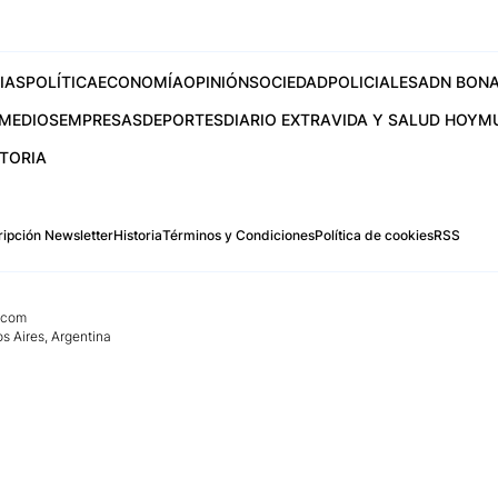
IAS
POLÍTICA
ECONOMÍA
OPINIÓN
SOCIEDAD
POLICIALES
ADN BONA
MEDIOS
EMPRESAS
DEPORTES
DIARIO EXTRA
VIDA Y SALUD HOY
M
STORIA
ipción Newsletter
Historia
Términos y Condiciones
Política de cookies
RSS
.com
os Aires, Argentina