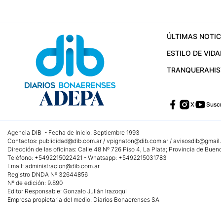
ÚLTIMAS NOTIC
ESTILO DE VIDA
TRANQUERA
HI
X
Suscr
Agencia DIB - Fecha de Inicio: Septiembre 1993
Contactos:
publicidad@dib.com.ar
/
vpignaton@dib.com.ar
/
avisosdib@gmail
Dirección de las oficinas: Calle 48 Nº 726 Piso 4, La Plata; Provincia de Buen
Teléfono: +5492215022421 - Whatsapp: +5492215031783
Email:
administracion@dib.com.ar
Registro DNDA Nº 32644856
Nº de edición: 9.890
Editor Responsable: Gonzalo Julián Irazoqui
Empresa propietaria del medio: Diarios Bonaerenses SA