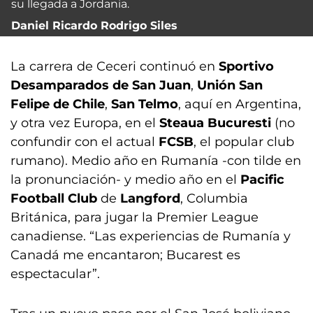
su llegada a Jordania.
Daniel Ricardo Rodrigo Siles
La carrera de Ceceri continuó en
Sportivo
Desamparados de San Juan
,
Unión San
Felipe de Chile
,
San Telmo
, aquí en Argentina,
y otra vez Europa, en el
Steaua Bucuresti
(no
confundir con el actual
FCSB
, el popular club
rumano). Medio año en Rumanía -con tilde en
la pronunciación- y medio año en el
Pacific
Football Club
de
Langford
, Columbia
Británica, para jugar la Premier League
canadiense. “Las experiencias de Rumanía y
Canadá me encantaron; Bucarest es
espectacular”.