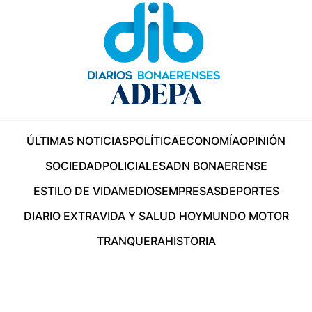
ÚLTIMAS NOTICIAS
POLÍTICA
ECONOMÍA
OPINIÓN
SOCIEDAD
POLICIALES
ADN BONAERENSE
ESTILO DE VIDA
MEDIOS
EMPRESAS
DEPORTES
DIARIO EXTRA
VIDA Y SALUD HOY
MUNDO MOTOR
TRANQUERA
HISTORIA