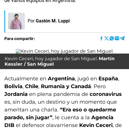
de varios equipos en Argentina.
Por
Gastón M. Luppi
Para compartir:
Kevin Ceceri, hoy jugador de San Miguel.
Martín
Kessler / San Miguel
Actualmente en
Argentina
, jugó en
España
,
Bolivia
,
Chile
,
Rumania y Canadá
. Pero
Jordania
en plena pandemia de
coronavirus
es, sin duda, un destino y un momento que
ameritan una charla.
“Era eso o quedarme
parado, sin jugar”
, le cuenta a la
Agencia
DIB
el defensor olavarriense
Kevin Ceceri
, de