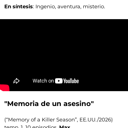
En síntesis
: Ingenio, aventura, misterio.
"Memoria de un asesino"
(“Memory of a Killer Season”, EE.UU./2026)
temp. 1, 10 episodios.
Max