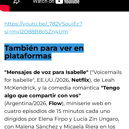
https://youtu.be/_782VSoujEc?
si=mvI2O88B8oSZn4Um
También para ver en
plataformas
"Mensajes de voz para Isabelle"
("Voicemails
for Isabelle", EE.UU./2026,
Netflix
), de Leah
McKendrick, y la comedia romántica
"Tengo
algo que compartir con vos"
(Argentina/2026,
Flow
), miniserie web en
cuatro episodios de 15 minutos cada uno
dirigidos por Elena Firpo y Lucía Zin Ungaro,
con Malena Sánchez y Micaela Riera en los