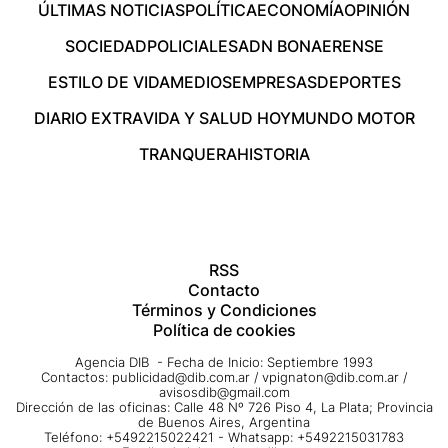
ÚLTIMAS NOTICIAS
POLÍTICA
ECONOMÍA
OPINIÓN
SOCIEDAD
POLICIALES
ADN BONAERENSE
ESTILO DE VIDA
MEDIOS
EMPRESAS
DEPORTES
DIARIO EXTRA
VIDA Y SALUD HOY
MUNDO MOTOR
TRANQUERA
HISTORIA
RSS
Contacto
Términos y Condiciones
Política de cookies
Agencia DIB - Fecha de Inicio: Septiembre 1993
Contactos:
publicidad@dib.com.ar
/
vpignaton@dib.com.ar
/
avisosdib@gmail.com
Dirección de las oficinas: Calle 48 Nº 726 Piso 4, La Plata; Provincia
de Buenos Aires, Argentina
Teléfono: +5492215022421 - Whatsapp: +5492215031783