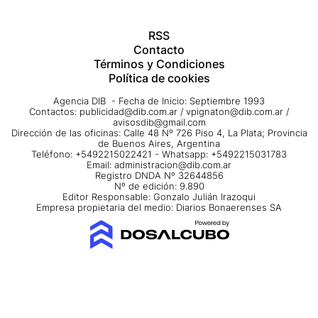
RSS
Contacto
Términos y Condiciones
Política de cookies
Agencia DIB - Fecha de Inicio: Septiembre 1993
Contactos:
publicidad@dib.com.ar
/
vpignaton@dib.com.ar
/
avisosdib@gmail.com
Dirección de las oficinas: Calle 48 Nº 726 Piso 4, La Plata; Provincia
de Buenos Aires, Argentina
Teléfono: +5492215022421 - Whatsapp: +5492215031783
Email:
administracion@dib.com.ar
Registro DNDA Nº 32644856
Nº de edición: 9.890
Editor Responsable: Gonzalo Julián Irazoqui
Empresa propietaria del medio: Diarios Bonaerenses SA