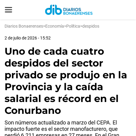
Diarios Bonaerenses
>
Economía
>
Política
>
despidos
2 de julio de 2026 - 15:52
Uno de cada cuatro
despidos del sector
privado se produjo en la
Provincia y la caída
salarial es récord en el
Conurbano
Son números actualizado a marzo del CEPA. El
impacto fuerte es el sector manofacturero, que
perdió 6.211 empresas en 27 meses. En el Gran