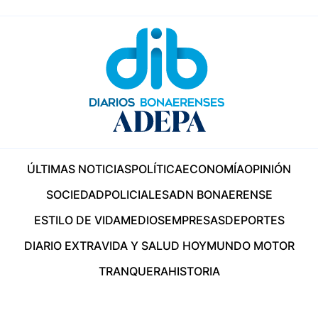
ÚLTIMAS NOTICIAS
POLÍTICA
ECONOMÍA
OPINIÓN
SOCIEDAD
POLICIALES
ADN BONAERENSE
ESTILO DE VIDA
MEDIOS
EMPRESAS
DEPORTES
DIARIO EXTRA
VIDA Y SALUD HOY
MUNDO MOTOR
TRANQUERA
HISTORIA