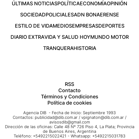
ÚLTIMAS NOTICIAS
POLÍTICA
ECONOMÍA
OPINIÓN
SOCIEDAD
POLICIALES
ADN BONAERENSE
ESTILO DE VIDA
MEDIOS
EMPRESAS
DEPORTES
DIARIO EXTRA
VIDA Y SALUD HOY
MUNDO MOTOR
TRANQUERA
HISTORIA
RSS
Contacto
Términos y Condiciones
Política de cookies
Agencia DIB - Fecha de Inicio: Septiembre 1993
Contactos:
publicidad@dib.com.ar
/
vpignaton@dib.com.ar
/
avisosdib@gmail.com
Dirección de las oficinas: Calle 48 Nº 726 Piso 4, La Plata; Provincia
de Buenos Aires, Argentina
Teléfono: +5492215022421 - Whatsapp: +5492215031783