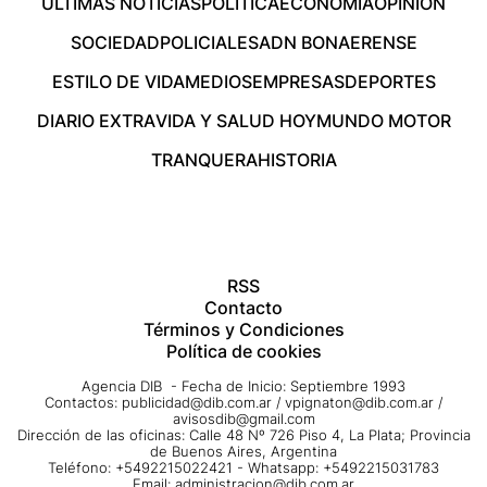
ÚLTIMAS NOTICIAS
POLÍTICA
ECONOMÍA
OPINIÓN
SOCIEDAD
POLICIALES
ADN BONAERENSE
ESTILO DE VIDA
MEDIOS
EMPRESAS
DEPORTES
DIARIO EXTRA
VIDA Y SALUD HOY
MUNDO MOTOR
TRANQUERA
HISTORIA
RSS
Contacto
Términos y Condiciones
Política de cookies
Agencia DIB - Fecha de Inicio: Septiembre 1993
Contactos:
publicidad@dib.com.ar
/
vpignaton@dib.com.ar
/
avisosdib@gmail.com
Dirección de las oficinas: Calle 48 Nº 726 Piso 4, La Plata; Provincia
de Buenos Aires, Argentina
Teléfono: +5492215022421 - Whatsapp: +5492215031783
Email:
administracion@dib.com.ar