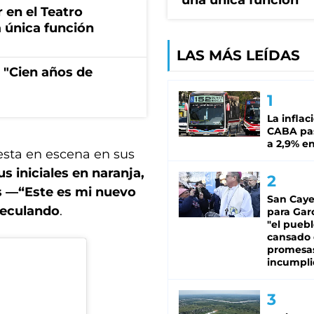
una única función
r en el Teatro
 única función
LAS MÁS LEÍDAS
 "Cien años de
La inflac
CABA pas
a 2,9% en
sta en escena en sus
 iniciales en naranja,
s —“Este es mi nuevo
San Caye
peculando
.
para Gar
"el puebl
cansado
promesa
incumpli