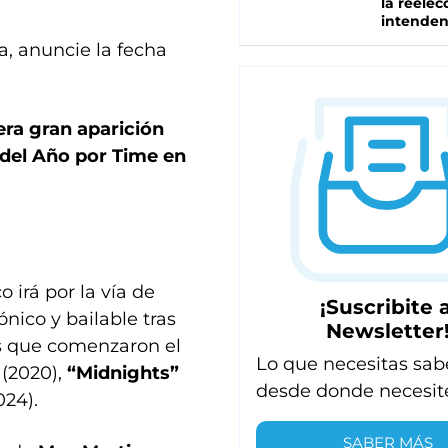
la reelec
intenden
a, anuncie la fecha
era gran aparición
del Año por Time en
 irá por la vía de
¡Suscribite a
nico y bailable tras
Newsletter
as que comenzaron el
Lo que necesitas sab
(2020),
“Midnights”
desde donde necesit
024).
SABER MÁS