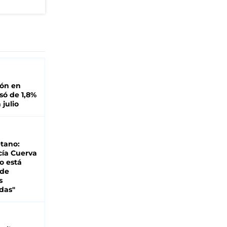
ión en
ó de 1,8%
 julio
tano:
cía Cuerva
o está
 de
s
das"