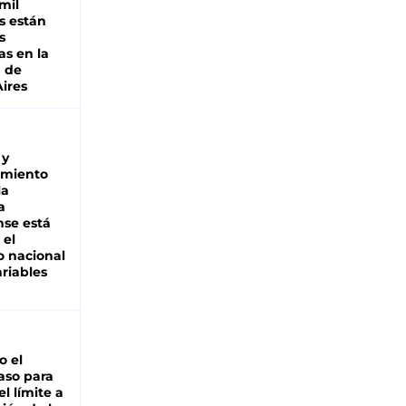
mil
s están
s
as en la
a de
ires
 y
miento
la
a
se está
 el
 nacional
riables
io el
aso para
el límite a