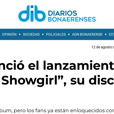
OPINIÓN
SOCIEDAD
POLICIALES
ADN BONAERENSE
ES
12 de agosto d
nció el lanzamien
 Showgirl”, su dis
bum, pero los fans ya están enloquecidos con