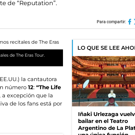
te de “Reputation”.
Para compartir:
LO QUE SE LEE AH
ales de The Eras Tour.
 EE.UU.) la cantautora
um número
12
:
“The Life
, a excepción que la
iva de los fans está por
Iñaki Urlezaga vuelv
bailar en el Teatro
Argentino de La Pla