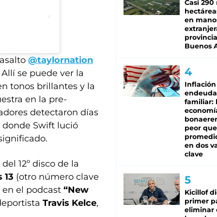
Casi 290 
hectárea
en mano
extranjer
provinci
)
Buenos A
 asalto
@taylornation
. Allí se puede ver la
Inflación
n tonos brillantes y la
endeuda
stra en la pre-
familiar: 
economí
vadores detectaron días
bonaeren
, donde Swift lució
peor que
promedio
ignificado.
en dos va
clave
el 12º disco de la
 13
(otro número clave
s en el podcast
“New
Kicillof d
primer p
deportista
Travis Kelce
,
eliminar 