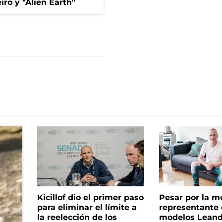
iro y "Alien Earth"
Kicillof dio el primer paso
Pesar por la m
para eliminar el límite a
representante
la reelección de los
modelos Leand