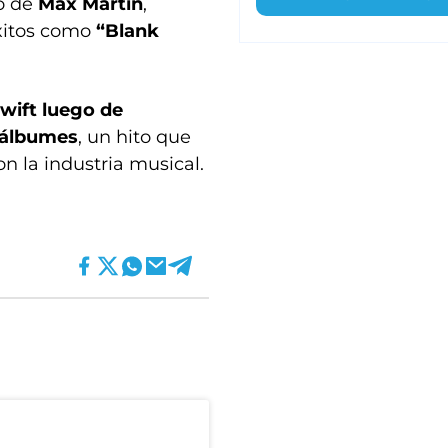
o de
Max Martin
,
éxitos como
“Blank
Swift luego de
s álbumes
, un hito que
n la industria musical.