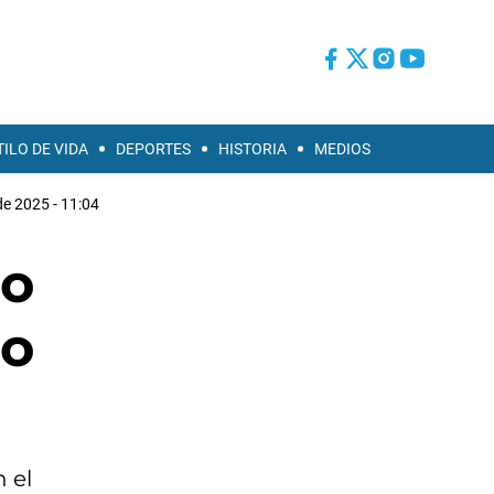
TILO DE VIDA
DEPORTES
HISTORIA
MEDIOS
e 2025 - 11:04
to
co
 el