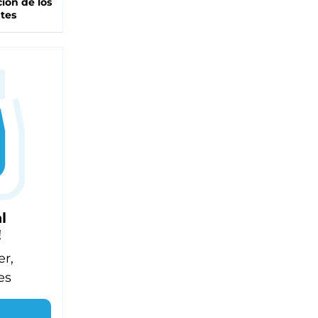
ción de los
tes
l
!
er,
es