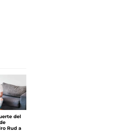
uerte del
 de
ro Rud a