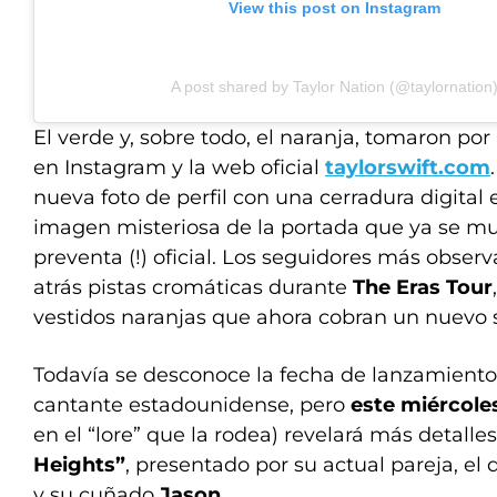
View this post on Instagram
A post shared by Taylor Nation (@taylornation
El verde y, sobre todo, el naranja, tomaron por
en Instagram y la web oficial
taylorswift.com
nueva foto de perfil con una cerradura digital e
imagen misteriosa de la portada que ya se mue
preventa (!) oficial. Los seguidores más obser
atrás pistas cromáticas durante
The Eras Tour
vestidos naranjas que ahora cobran un nuevo s
Todavía se desconoce la fecha de lanzamiento d
cantante estadounidense, pero
este miércoles
en el “lore” que la rodea) revelará más detalle
Heights”
, presentado por su actual pareja, el 
y su cuñado
Jason
.