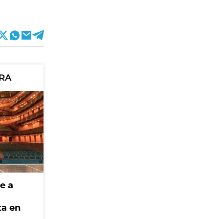
ORA
e a
ta en