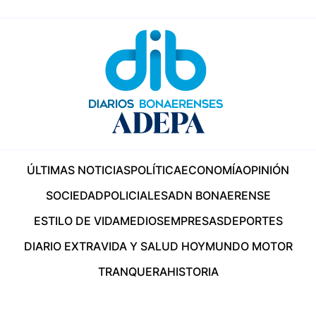
ÚLTIMAS NOTICIAS
POLÍTICA
ECONOMÍA
OPINIÓN
SOCIEDAD
POLICIALES
ADN BONAERENSE
ESTILO DE VIDA
MEDIOS
EMPRESAS
DEPORTES
DIARIO EXTRA
VIDA Y SALUD HOY
MUNDO MOTOR
TRANQUERA
HISTORIA