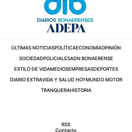
ÚLTIMAS NOTICIAS
POLÍTICA
ECONOMÍA
OPINIÓN
SOCIEDAD
POLICIALES
ADN BONAERENSE
ESTILO DE VIDA
MEDIOS
EMPRESAS
DEPORTES
DIARIO EXTRA
VIDA Y SALUD HOY
MUNDO MOTOR
TRANQUERA
HISTORIA
RSS
Contacto