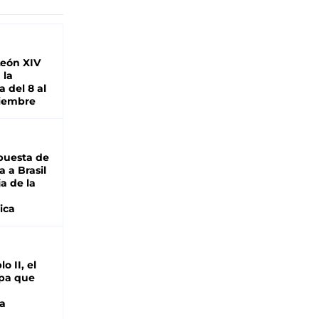
León XIV
 la
 del 8 al
viembre
puesta de
 a Brasil
ja de la
ica
o II, el
pa que
a