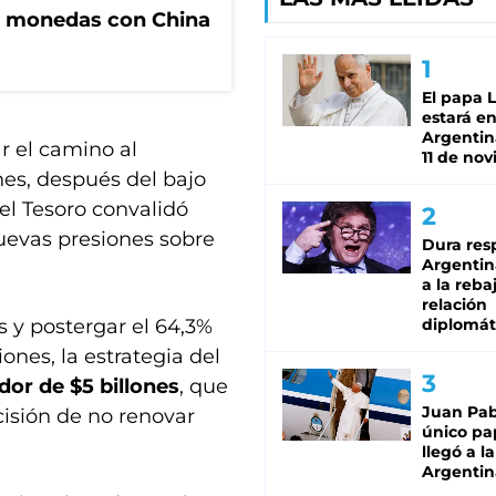
e monedas con China
El papa 
estará en
Argentina
r el camino al
11 de no
unes, después del bajo
 el Tesoro convalidó
nuevas presiones sobre
Dura res
Argentina
a la reba
relación
os y postergar el 64,3%
diplomát
ones, la estrategia del
dor de $5 billones
, que
Juan Pabl
isión de no renovar
único pa
llegó a la
Argentin