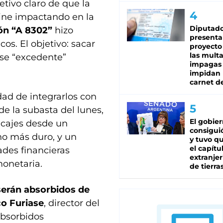
tivo claro de que la
ine impactando en la
Diputado
n “A 8302”
hizo
presenta
os. El objetivo: sacar
proyecto
las mult
ese “excedente”
impagas
impidan 
carnet d
dad de integrarlos con
de la subasta del lunes,
El gobie
ncajes desde un
consiguió
o más duro, y un
y tuvo qu
el capítu
ades financieras
extranjer
monetaria.
de tierra
serán absorbidos de
co Furiase
, director del
absorbidos