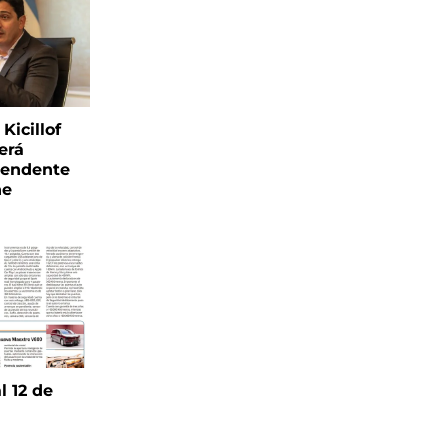
Kicillof
erá
tendente
ne
l 12 de
6