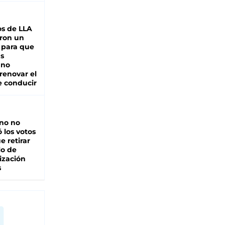
s de LLA
ron un
 para que
as
 no
renovar el
e conducir
rno no
 los votos
e retirar
lo de
ización
s