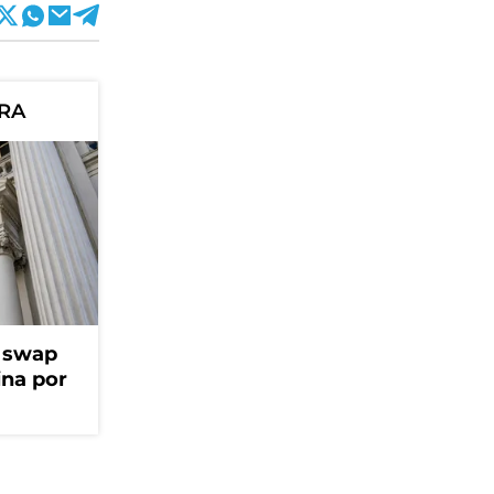
ORA
l swap
na por