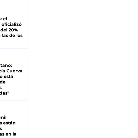
: el
oficializó
 del 20%
ifas de los
tano:
cía Cuerva
o está
 de
s
das"
mil
s están
s
as en la