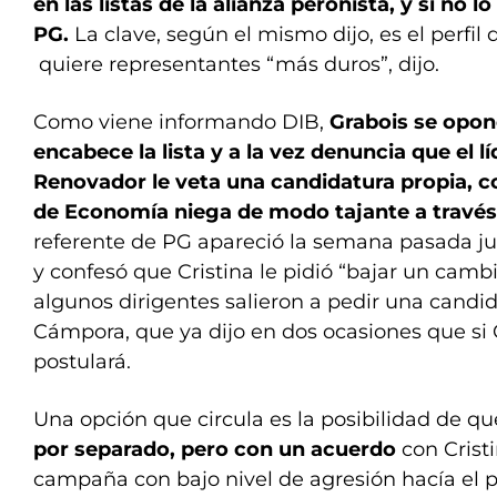
en las listas de la alianza peronista, y si no lo
PG.
La clave, según el mismo dijo, es el perfil 
quiere representantes “más duros”, dijo.
Como viene informando DIB,
Grabois se opon
encabece la lista y a la vez denuncia que el l
Renovador le veta una candidatura propia, c
de Economía niega de modo tajante a través
referente de PG apareció la semana pasada j
y confesó que Cristina le pidió “bajar un camb
algunos dirigentes salieron a pedir una candid
Cámpora, que ya dijo en dos ocasiones que si C
postulará.
Una opción que circula es la posibilidad de q
por separado, pero con un acuerdo
con Crist
campaña con bajo nivel de agresión hacía el 