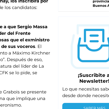
 hay, los inscribirá por
provinci
Buenos A
de los candidatos:
e a que Sergio Massa
íder del Frente
osas que el exministro
 de sus voceros
. El
unto a Máximo Kirchner
io”. Después de eso,
atura del líder de La
FK se lo pide, se
¡Suscribite a
Newsletter
Lo que necesitas sab
ue Grabois se presente
desde donde necesit
ina que implique una
peronismo.
SABER MÁS