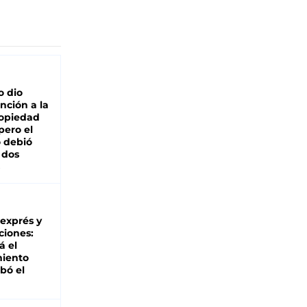
o dio
nción a la
ropiedad
pero el
 debió
 dos
 exprés y
ciones:
á el
miento
bó el