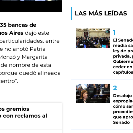
LAS MÁS LEÍDAS
 35 bancas de
nos Aires
dejó este
El Senad
particularidades, entre
media sa
ue no anotó Patria
ley de p
privada, 
 Monzó y Margarita
Gobierno
o de nombre de esta
ceder en
capítulos
 porque quedó alineada
entro”.
Desalojo
expropia
cómo ser
os gremios
procedi
 con reclamos al
que apro
Senado