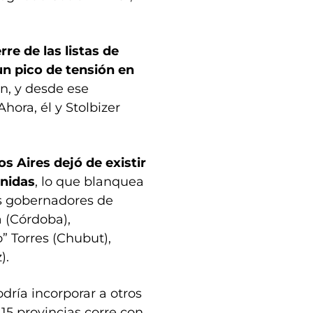
re de las listas de
un pico de tensión en
n, y desde ese
ora, él y Stolbizer
 Aires dejó de existir
Unidas
, lo que blanquea
os gobernadores de
a (Córdoba),
” Torres (Chubut),
).
dría incorporar a otros
15 provincias corre con