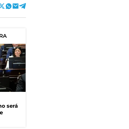
ORA
mo será
ue