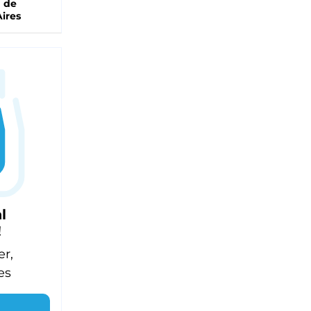
a de
ires
l
!
er,
es