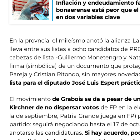
Inflación y endeudamiento fa
bonaerense está peor que el
en dos variables clave
En la provncia, el mileísmo anotó la alianza L
lleva entre sus listas a ocho candidatos de PRO
cabezas de lista -Guillermo Monetengro y Natal
firma (simbólica) de un documento que prota
Pareja y Cristian Ritondo, sin mayores noveda
lista para el diputado José Luis Espert prác
El movimiento
de Grabois se da a pesar de un
Kirchner de no dispersar votos
de FP en la e
la de septiembre, Patria Grande juega en FP) p
partido: seguirá negociando hasta el 17 de oct
anotarse las candidaturas.
Si hay acuerdo, pod