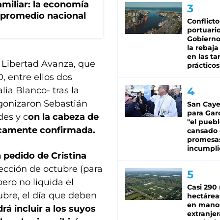
miliar: la economía
 promedio nacional
Conflicto
portuario
Gobierno 
la rebaja
en las tar
a Libertad Avanza, que
prácticos
, entre ellos dos
ia Blanco- tras la
gonizaron Sebastián
San Caye
para Gar
des y c
on la cabeza de
"el puebl
ticamente confirmada.
cansado
promesa
incumpli
 pedido de Cristina
lección de octubre (para
ero no liquida el
Casi 290 
ubre, el día que deben
hectárea
en mano
rá incluir a los suyos
extranjer