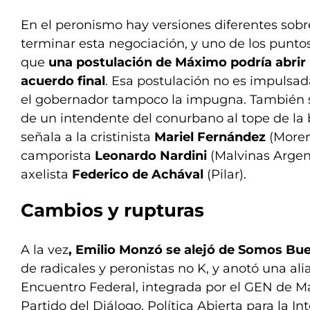
En el peronismo hay versiones diferentes so
terminar esta negociación, y uno de los punto
que
una postulación de Máximo podría abrir 
acuerdo final
. Esa postulación no es impulsada
el gobernador tampoco la impugna. También se
de un intendente del conurbano al tope de la b
señala a la cristinista
Mariel Fernández
(Moreno
camporista
Leonardo Nardini
(Malvinas Argent
axelista
Federico de Achával
(Pilar).
Cambios y rupturas
A la vez
, Emilio Monzó se alejó de Somos Bu
de radicales y peronistas no K, y anotó una al
Encuentro Federal, integrada por el GEN de Mar
Partido del Diálogo, Política Abierta para la In