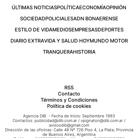
ÚLTIMAS NOTICIAS
POLÍTICA
ECONOMÍA
OPINIÓN
SOCIEDAD
POLICIALES
ADN BONAERENSE
ESTILO DE VIDA
MEDIOS
EMPRESAS
DEPORTES
DIARIO EXTRA
VIDA Y SALUD HOY
MUNDO MOTOR
TRANQUERA
HISTORIA
RSS
Contacto
Términos y Condiciones
Política de cookies
Agencia DIB - Fecha de Inicio: Septiembre 1993
Contactos:
publicidad@dib.com.ar
/
vpignaton@dib.com.ar
/
avisosdib@gmail.com
Dirección de las oficinas: Calle 48 Nº 726 Piso 4, La Plata; Provincia
de Buenos Aires, Argentina