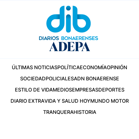
ÚLTIMAS NOTICIAS
POLÍTICA
ECONOMÍA
OPINIÓN
SOCIEDAD
POLICIALES
ADN BONAERENSE
ESTILO DE VIDA
MEDIOS
EMPRESAS
DEPORTES
DIARIO EXTRA
VIDA Y SALUD HOY
MUNDO MOTOR
TRANQUERA
HISTORIA