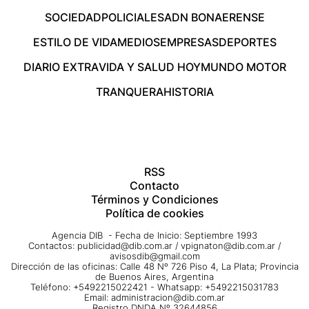
SOCIEDAD
POLICIALES
ADN BONAERENSE
ESTILO DE VIDA
MEDIOS
EMPRESAS
DEPORTES
DIARIO EXTRA
VIDA Y SALUD HOY
MUNDO MOTOR
TRANQUERA
HISTORIA
RSS
Contacto
Términos y Condiciones
Política de cookies
Agencia DIB - Fecha de Inicio: Septiembre 1993
Contactos:
publicidad@dib.com.ar
/
vpignaton@dib.com.ar
/
avisosdib@gmail.com
Dirección de las oficinas: Calle 48 Nº 726 Piso 4, La Plata; Provincia
de Buenos Aires, Argentina
Teléfono: +5492215022421 - Whatsapp: +5492215031783
Email:
administracion@dib.com.ar
Registro DNDA Nº 32644856