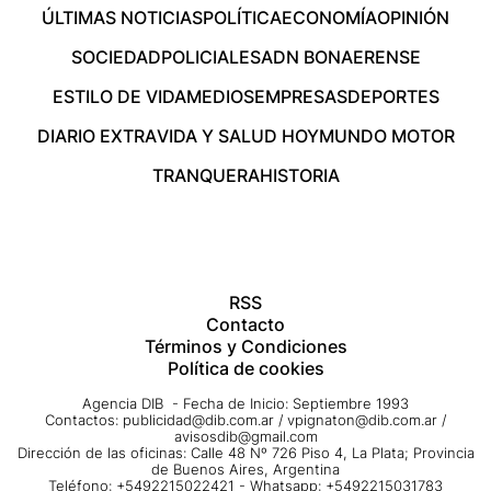
ÚLTIMAS NOTICIAS
POLÍTICA
ECONOMÍA
OPINIÓN
SOCIEDAD
POLICIALES
ADN BONAERENSE
ESTILO DE VIDA
MEDIOS
EMPRESAS
DEPORTES
DIARIO EXTRA
VIDA Y SALUD HOY
MUNDO MOTOR
TRANQUERA
HISTORIA
RSS
Contacto
Términos y Condiciones
Política de cookies
Agencia DIB - Fecha de Inicio: Septiembre 1993
Contactos:
publicidad@dib.com.ar
/
vpignaton@dib.com.ar
/
avisosdib@gmail.com
Dirección de las oficinas: Calle 48 Nº 726 Piso 4, La Plata; Provincia
de Buenos Aires, Argentina
Teléfono: +5492215022421 - Whatsapp: +5492215031783