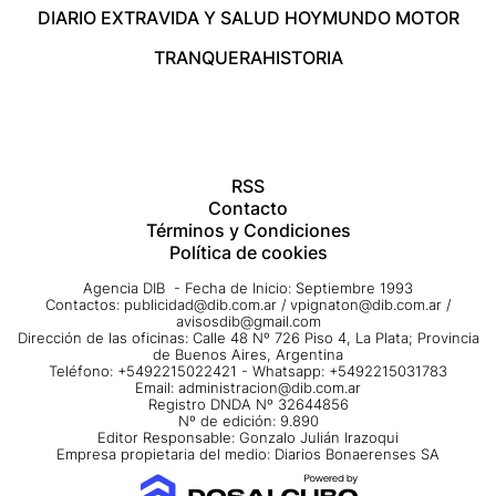
DIARIO EXTRA
VIDA Y SALUD HOY
MUNDO MOTOR
TRANQUERA
HISTORIA
RSS
Contacto
Términos y Condiciones
Política de cookies
Agencia DIB - Fecha de Inicio: Septiembre 1993
Contactos:
publicidad@dib.com.ar
/
vpignaton@dib.com.ar
/
avisosdib@gmail.com
Dirección de las oficinas: Calle 48 Nº 726 Piso 4, La Plata; Provincia
de Buenos Aires, Argentina
Teléfono: +5492215022421 - Whatsapp: +5492215031783
Email:
administracion@dib.com.ar
Registro DNDA Nº 32644856
Nº de edición: 9.890
Editor Responsable: Gonzalo Julián Irazoqui
Empresa propietaria del medio: Diarios Bonaerenses SA