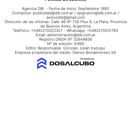
Agencia DIB - Fecha de Inicio: Septiembre 1993
Contactos:
publicidad@dib.com.ar
/
vpignaton@dib.com.ar
/
avisosdib@gmail.com
Dirección de las oficinas: Calle 48 Nº 726 Piso 4, La Plata; Provincia
de Buenos Aires, Argentina
Teléfono: +5492215022421 - Whatsapp: +5492215031783
Email:
administracion@dib.com.ar
Registro DNDA Nº 32644856
Nº de edición: 9.890
Editor Responsable: Gonzalo Julián Irazoqui
Empresa propietaria del medio: Diarios Bonaerenses SA