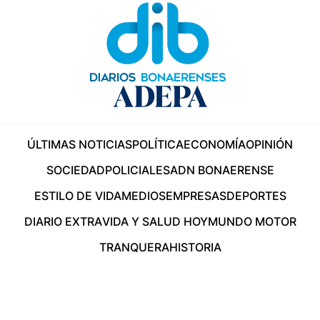
ÚLTIMAS NOTICIAS
POLÍTICA
ECONOMÍA
OPINIÓN
SOCIEDAD
POLICIALES
ADN BONAERENSE
ESTILO DE VIDA
MEDIOS
EMPRESAS
DEPORTES
DIARIO EXTRA
VIDA Y SALUD HOY
MUNDO MOTOR
TRANQUERA
HISTORIA