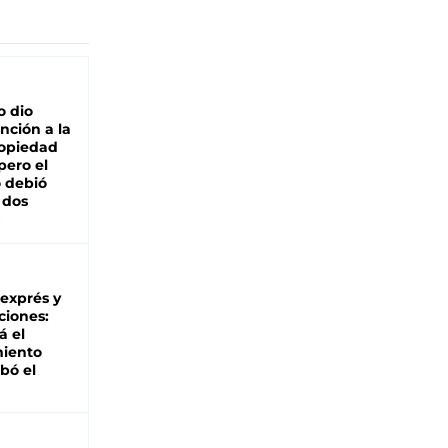
o dio
nción a la
ropiedad
pero el
 debió
 dos
 exprés y
ciones:
á el
miento
bó el