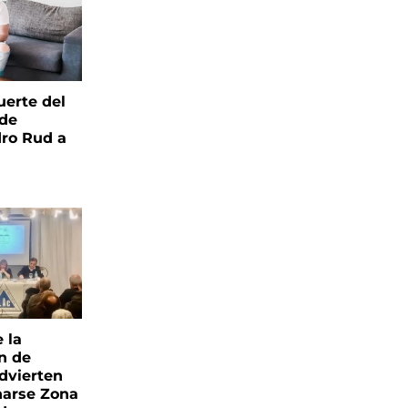
uerte del
 de
ro Rud a
e la
ón de
advierten
narse Zona