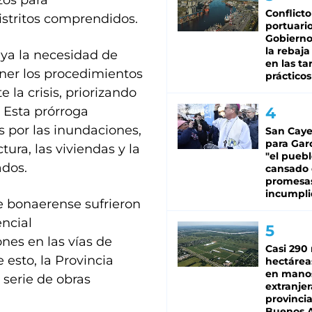
zos para
Conflicto
istritos comprendidos.
portuario
Gobierno 
la rebaja
aya la necesidad de
en las tar
ner los procedimientos
prácticos
 la crisis, priorizando
 Esta prórroga
 por las inundaciones,
San Caye
para Gar
ura, las viviendas y la
"el puebl
ados.
cansado
promesa
incumpli
e bonaerense sufrieron
encial
ones en las vías de
Casi 290 
esto, la Provincia
hectárea
en mano
 serie de obras
extranjer
provinci
Buenos A