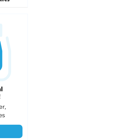
l
!
er,
es