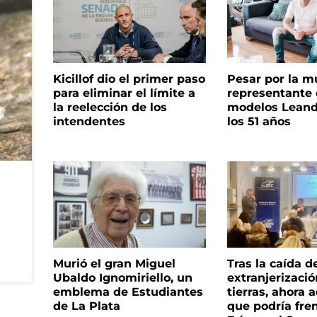
Kicillof dio el primer paso
Pesar por la m
para eliminar el límite a
representante
la reelección de los
modelos Leand
intendentes
los 51 años
Murió el gran Miguel
Tras la caída d
Ubaldo Ignomiriello, un
extranjerizaci
emblema de Estudiantes
tierras, ahora 
de La Plata
que podría fre