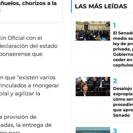
ñuelos, chorizos a la
LAS MÁS LEÍDAS
s
El Senad
ín Oficial con el
media sa
ley de p
declaración del estado
privada, 
e bonaerense que
Gobierno
ceder en
capítulos
n que “existen varios
inculados a morigerar
Desalojo
al y agilizar la
expropia
cómo ser
procedi
que apro
Senado
a provisión de
adas, la entrega de