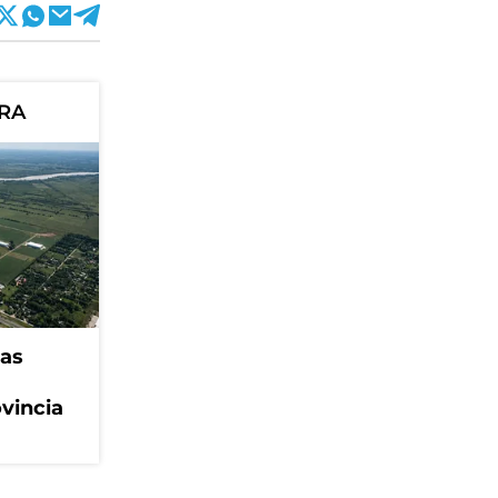
ORA
eas
ovincia