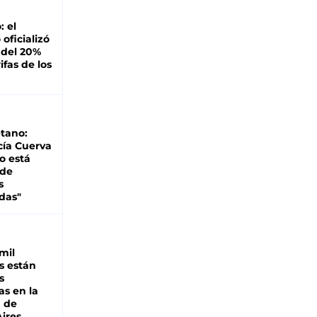
: el
oficializó
 del 20%
ifas de los
tano:
cía Cuerva
o está
 de
s
das"
mil
s están
s
as en la
a de
ires