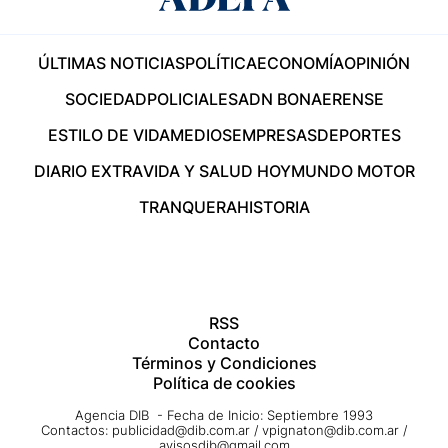
ÚLTIMAS NOTICIAS
POLÍTICA
ECONOMÍA
OPINIÓN
SOCIEDAD
POLICIALES
ADN BONAERENSE
ESTILO DE VIDA
MEDIOS
EMPRESAS
DEPORTES
DIARIO EXTRA
VIDA Y SALUD HOY
MUNDO MOTOR
TRANQUERA
HISTORIA
RSS
Contacto
Términos y Condiciones
Política de cookies
Agencia DIB - Fecha de Inicio: Septiembre 1993
Contactos:
publicidad@dib.com.ar
/
vpignaton@dib.com.ar
/
avisosdib@gmail.com