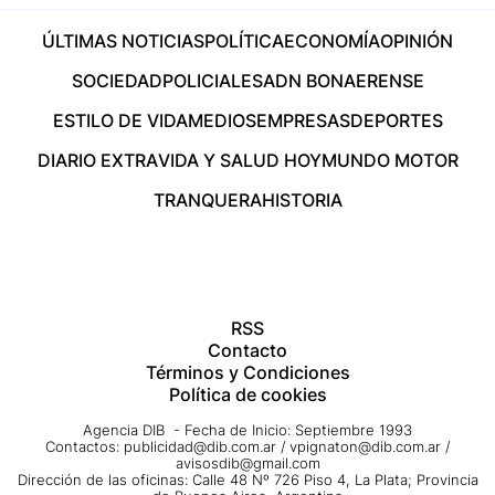
ÚLTIMAS NOTICIAS
POLÍTICA
ECONOMÍA
OPINIÓN
SOCIEDAD
POLICIALES
ADN BONAERENSE
ESTILO DE VIDA
MEDIOS
EMPRESAS
DEPORTES
DIARIO EXTRA
VIDA Y SALUD HOY
MUNDO MOTOR
TRANQUERA
HISTORIA
RSS
Contacto
Términos y Condiciones
Política de cookies
Agencia DIB - Fecha de Inicio: Septiembre 1993
Contactos:
publicidad@dib.com.ar
/
vpignaton@dib.com.ar
/
avisosdib@gmail.com
Dirección de las oficinas: Calle 48 Nº 726 Piso 4, La Plata; Provincia