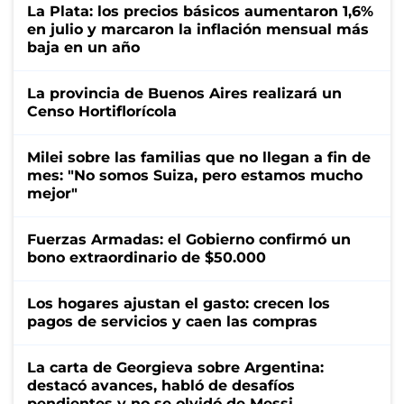
La Plata: los precios básicos aumentaron 1,6%
en julio y marcaron la inflación mensual más
baja en un año
La provincia de Buenos Aires realizará un
Censo Hortiflorícola
Milei sobre las familias que no llegan a fin de
mes: "No somos Suiza, pero estamos mucho
mejor"
Fuerzas Armadas: el Gobierno confirmó un
bono extraordinario de $50.000
Los hogares ajustan el gasto: crecen los
pagos de servicios y caen las compras
La carta de Georgieva sobre Argentina:
destacó avances, habló de desafíos
pendientes y no se olvidó de Messi