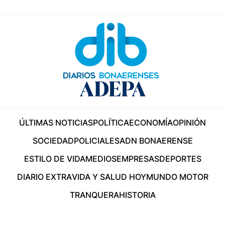
ÚLTIMAS NOTICIAS
POLÍTICA
ECONOMÍA
OPINIÓN
SOCIEDAD
POLICIALES
ADN BONAERENSE
ESTILO DE VIDA
MEDIOS
EMPRESAS
DEPORTES
DIARIO EXTRA
VIDA Y SALUD HOY
MUNDO MOTOR
TRANQUERA
HISTORIA