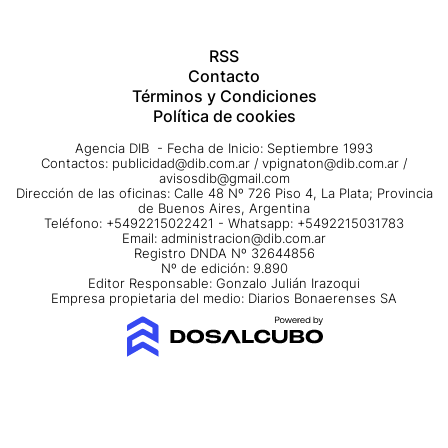
RSS
Contacto
Términos y Condiciones
Política de cookies
Agencia DIB - Fecha de Inicio: Septiembre 1993
Contactos:
publicidad@dib.com.ar
/
vpignaton@dib.com.ar
/
avisosdib@gmail.com
Dirección de las oficinas: Calle 48 Nº 726 Piso 4, La Plata; Provincia
de Buenos Aires, Argentina
Teléfono: +5492215022421 - Whatsapp: +5492215031783
Email:
administracion@dib.com.ar
Registro DNDA Nº 32644856
Nº de edición: 9.890
Editor Responsable: Gonzalo Julián Irazoqui
Empresa propietaria del medio: Diarios Bonaerenses SA